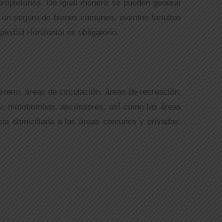
propietarios. De igual manera se pueden generar
e un seguro de bienes comunes, eventos fortuitos
iedad Horizontal es obligatorio.
reno, áreas de circulación, áreas de recreación,
e tv, motobombas, ascensores, así como las áreas
ncia domiciliaria a las áreas comunes y privadas,