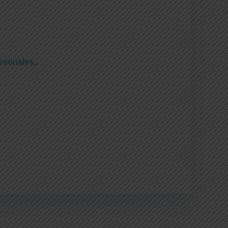
ersonales
.