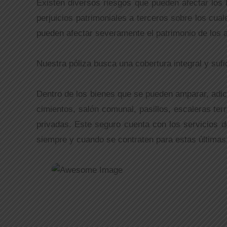
Existen diversos riesgos que pueden afectar los
perjuicios patrimoniales a terceros sobre los cua
pueden afectar severamente el patrimonio de los a
Nuestra póliza busca una cobertura integral y sufic
Dentro de los bienes que se pueden amparar, adic
cimientos, salón comunal, pasillos, escaleras te
privadas. Este seguro cuenta con los servicios de
siempre y cuando se contraten para estas últimas