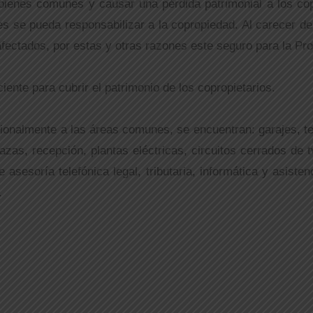
 bienes comunes y causar una pérdida patrimonial a los co
les se pueda responsabilizar a la copropiedad. Al carecer d
fectados, por estas y otras razones este seguro para la Prop
iente para cubrir el patrimonio de los copropietarios.
ionalmente a las áreas comunes, se encuentran: garajes, ter
rrazas, recepción, plantas eléctricas, circuitos cerrados d
 asesoría telefónica legal, tributaria, informática y asiste
.