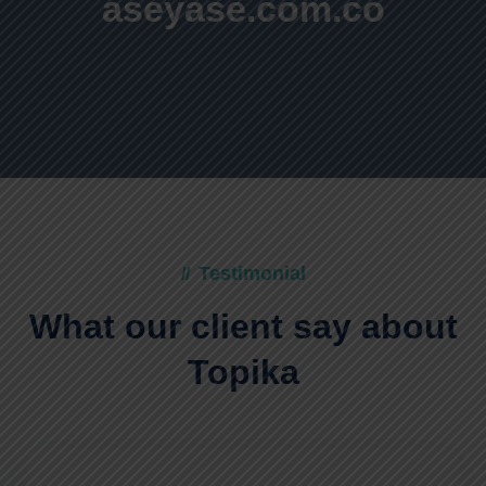
aseyase.com.co
Testimonial
//
What our client say
about
Topika