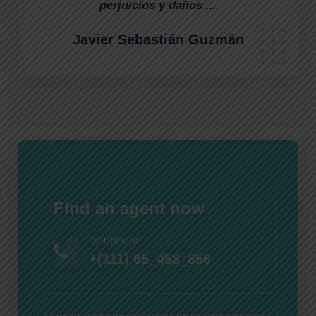
perjuicios y daños ...
Javier Sebastián Guzmán
Find an agent now
Telephone
+(111) 65_458_856