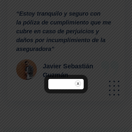
“Estoy tranquilo y seguro con
la póliza de cumplimiento que me
cubre en caso de perjuicios y
daños por incumplimiento de la
aseguradora”
Javier Sebastián
Guzmán