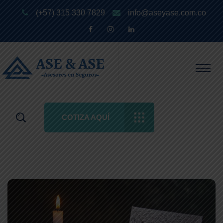
(+57) 315 330 7829
info@aseyase.com.co
COTIZA AQUÍ