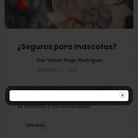
¿Seguros para mascotas?
Por Víctor Hugo Rodríguez
diciembre 2, 2021
Muchas personas no ven la necesidad de
tener un seguro para su mascota hasta que
se enfrentan a una eventualidad.
VER MÁS