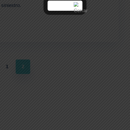
siniestro.
1
2