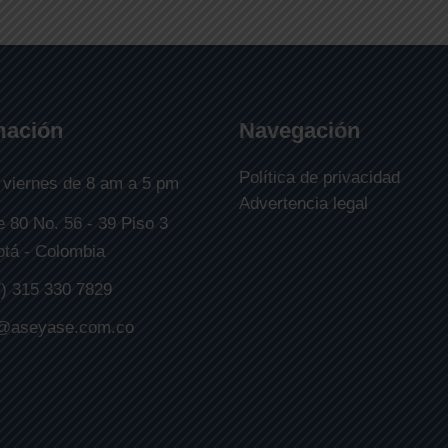
mación
Navegación
Política de privacidad
 viernes de 8 am a 5 pm
Advertencia legal
e 80 No. 56 - 39 Piso 3
tá - Colombia
) 315 330 7829
o@aseyase.com.co