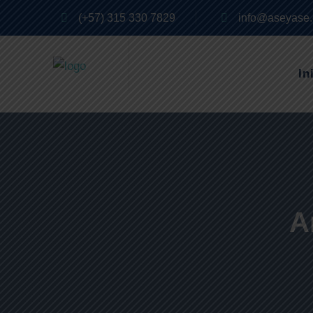
(+57) 315 330 7829
info@aseyase
In
A