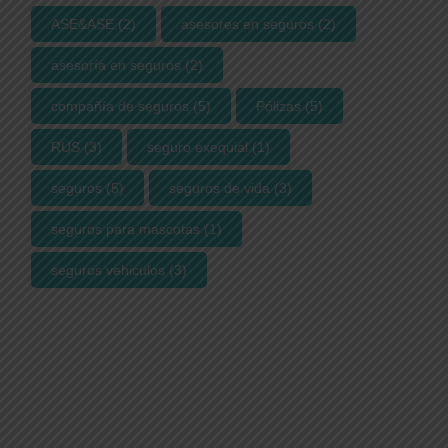
ASE&ASE
(2)
asesores en seguros
(2)
asesoría en seguros
(2)
compañía de seguros
(5)
Pólizas
(5)
RUS
(3)
seguro exequial
(1)
seguros
(5)
seguros de vida
(3)
seguros para mascotas
(1)
seguros vehiculos
(3)