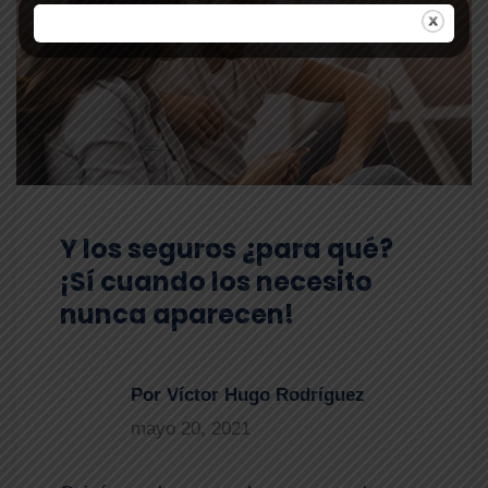
Y los seguros ¿para qué?
¡Sí cuando los necesito
nunca aparecen!
Por Víctor Hugo Rodríguez
mayo 20, 2021