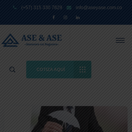
(+57) 315 330 7829
info@aseyase.com.co
COTIZA AQUÍ