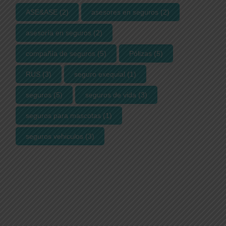
ASE&ASE
(2)
asesores en seguros
(2)
asesoría en seguros
(2)
compañía de seguros
(5)
Pólizas
(5)
RUS
(3)
seguro exequial
(1)
seguros
(5)
seguros de vida
(3)
seguros para mascotas
(1)
seguros vehiculos
(3)