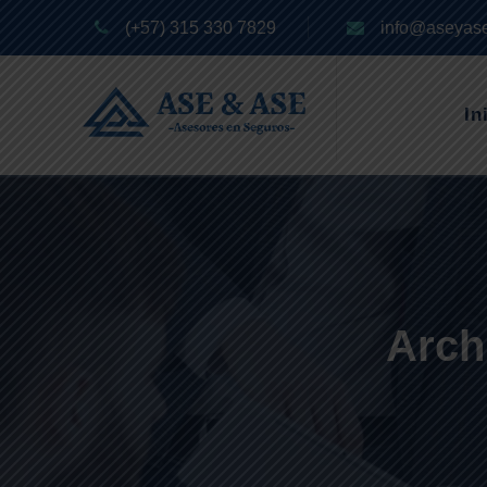
(+57) 315 330 7829
info@aseyas
In
Arch