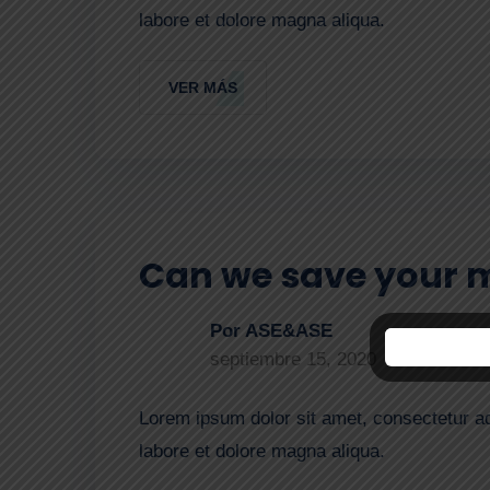
labore et dolore magna aliqua.
VER MÁS
Can we save your 
Por ASE&ASE
septiembre 15, 2020
Lorem ipsum dolor sit amet, consectetur ad
labore et dolore magna aliqua.