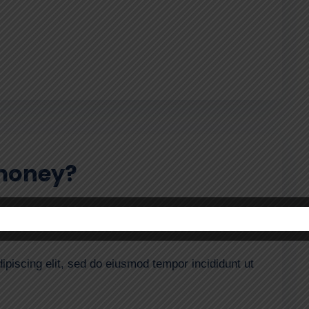
money?
ipiscing elit, sed do eiusmod tempor incididunt ut